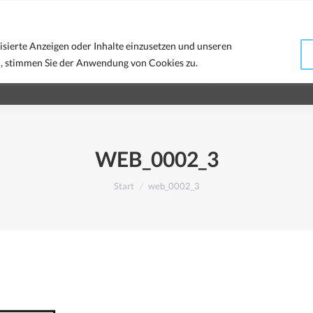
RT
WEBDESIGN
PRINT PRODUKTE
isierte Anzeigen oder Inhalte einzusetzen und unseren
en, stimmen Sie der Anwendung von Cookies zu.
KONTAKT
WEB_0002_3
Sie befinden sich hier:
Start
web_0002_3