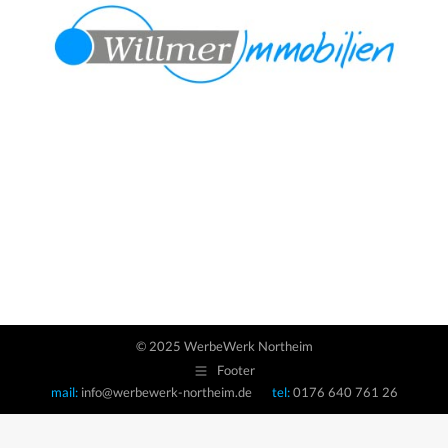
© 2025 WerbeWerk Northeim
Footer
mail:
info@werbewerk-northeim.de
tel:
0176 640 761 26