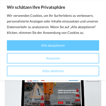
Wir schätzen Ihre Privatsphäre
Wir verwenden Cookies, um Ihr Surferlebnis zu verbessern,
Facebook
Instagram
personalisierte Anzeigen oder Inhalte einzusetzen und unseren
page
page
Datenverkehr zu analysieren. Wenn Sie auf „Alle akzeptieren"
opens
opens
klicken, stimmen Sie der Anwendung von Cookies zu.
in
in
DMB KANALSERVICE
new
new
Alle akzeptieren
Sie befinden sich hier:
window
window
Anpassen
Alles ablehnen