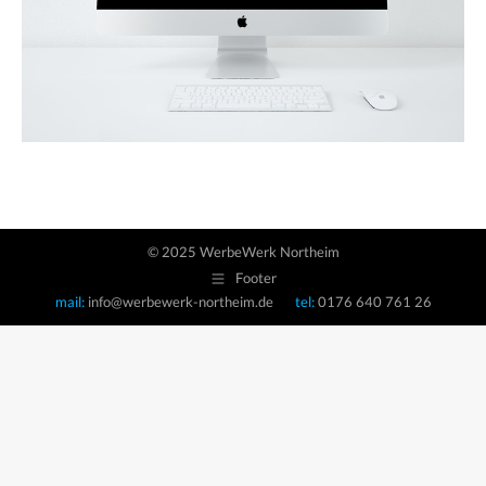
© 2025 WerbeWerk Northeim
Footer
mail:
info@werbewerk-northeim.de
tel:
0176 640 761 26